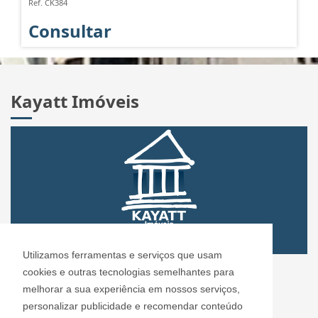
Ref. CK384
Consultar
Kayatt Imóveis
Utilizamos ferramentas e serviços que usam
CRECI: 72.304
cookies e outras tecnologias semelhantes para
Informações de Contato
melhorar a sua experiência em nossos serviços,
personalizar publicidade e recomendar conteúdo