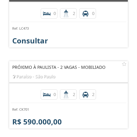
0
2
0
Ref. LC473
Consultar
PRÓXIMO À PAULISTA - 2 VAGAS - MOBILIADO
Paraíso - São Paulo
0
2
2
Ref. CK701
R$ 590.000,00