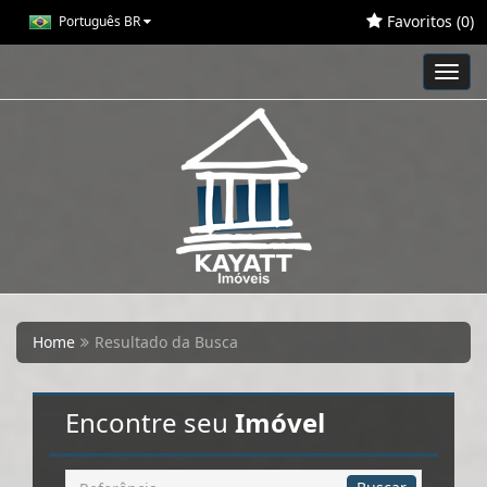
Favoritos (
0
)
Português BR
Toggl
navig
Home
Resultado da Busca
Encontre seu
Imóvel
Busca