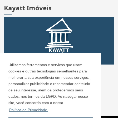
Kayatt Imóveis
Utilizamos ferramentas e serviços que usam
CRECI: 72.304
cookies e outras tecnologias semelhantes para
Informações de Contato
melhorar a sua experiência em nossos serviços,
personalizar publicidade e recomendar conteúdo
de seu interesse, além de protegermos seus
Kayatt Imóveis - 72.304
dados, nos termos da LGPD. Ao navegar nesse
contato@kayattimoveis.com.br
site, você concorda com a nossa
+55 (11) 99200-6432
Política de Privacidade.