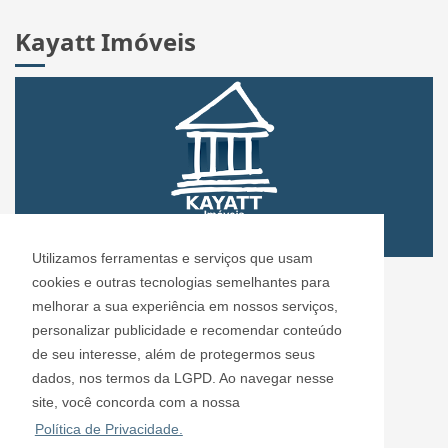
Kayatt Imóveis
Utilizamos ferramentas e serviços que usam
CRECI: 72.304
cookies e outras tecnologias semelhantes para
Informações de Contato
melhorar a sua experiência em nossos serviços,
personalizar publicidade e recomendar conteúdo
de seu interesse, além de protegermos seus
Kayatt Imóveis - 72.304
dados, nos termos da LGPD. Ao navegar nesse
contato@kayattimoveis.com.br
site, você concorda com a nossa
+55 (11) 99200-6432
Política de Privacidade.