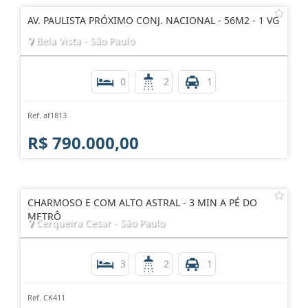
AV. PAULISTA PRÓXIMO CONJ. NACIONAL - 56M2 - 1 VG
Bela Vista - São Paulo
0
2
1
Ref. af1813
R$ 790.000,00
CHARMOSO E COM ALTO ASTRAL - 3 MIN A PÉ DO
METRÔ
Cerqueira Cesar - São Paulo
3
2
1
Ref. CK411