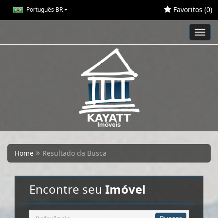
Favoritos (
0
)
Português BR
Toggl
navig
Home
Resultado da Busca
Encontre seu
Imóvel
Busca