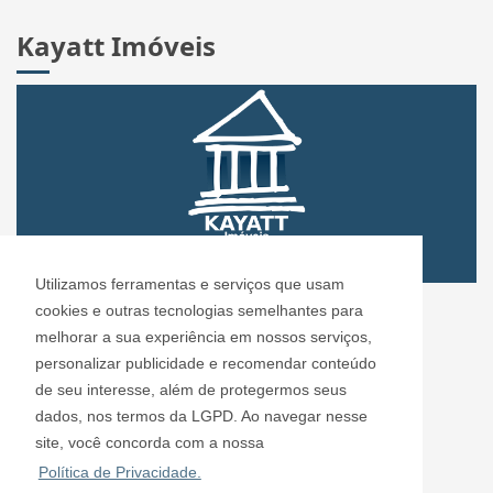
Kayatt Imóveis
Utilizamos ferramentas e serviços que usam
CRECI: 72.304
cookies e outras tecnologias semelhantes para
Informações de Contato
melhorar a sua experiência em nossos serviços,
personalizar publicidade e recomendar conteúdo
de seu interesse, além de protegermos seus
Kayatt Imóveis - 72.304
dados, nos termos da LGPD. Ao navegar nesse
contato@kayattimoveis.com.br
site, você concorda com a nossa
+55 (11) 99200-6432
Política de Privacidade.