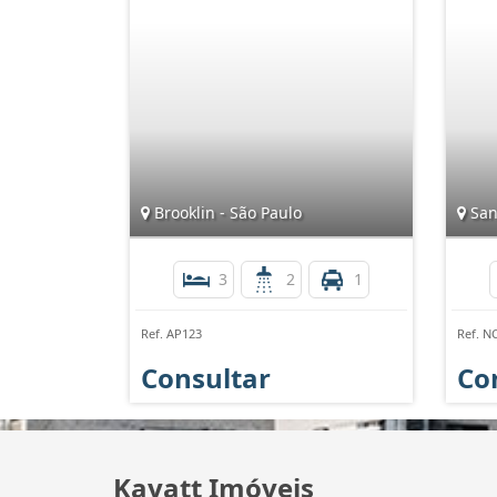
Brooklin - São Paulo
San
3
2
1
Ref. AP123
Ref. N
Consultar
Co
Kayatt Imóveis