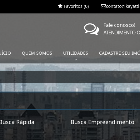
Favoritos (
0
)
contato@kayatt
Fale conosco!
ATENDIMENTO O
NÍCIO
QUEM SOMOS
UTILIDADES
CADASTRE SEU IM
Busca Rápida
Busca Empreendimento