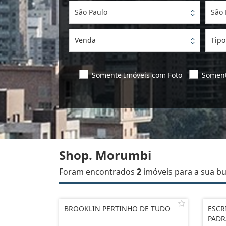
São Paulo
São 
Venda
Tipo
Somente Imóveis com Foto
Soment
Shop. Morumbi
Foram encontrados
2
imóveis para a sua bu
BROOKLIN PERTINHO DE TUDO
ESCR
PADR