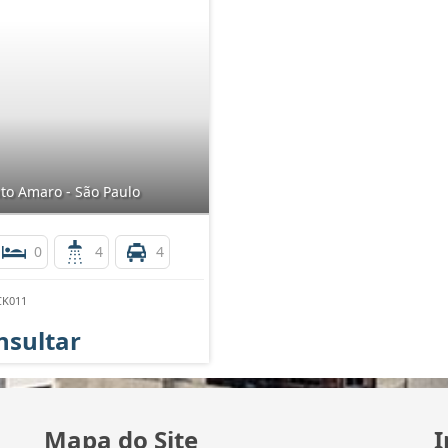
to Amaro - São Paulo
0
4
4
CK011
nsultar
Mapa do Site
I