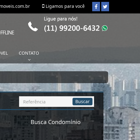
imoveis.com.br
Ligamos para você
FFLINE
ÓVEL
CONTATO
Busca
Buscar
por
Referência
Busca Condomínio