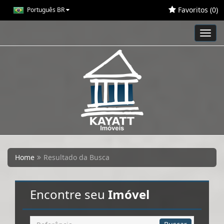
Favoritos (
0
)
Português BR
Toggl
navig
Home
Resultado da Busca
Encontre seu
Imóvel
Busca