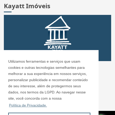
Kayatt Imóveis
Utilizamos ferramentas e serviços que usam
CRECI: 72.304
cookies e outras tecnologias semelhantes para
Informações de Contato
melhorar a sua experiência em nossos serviços,
personalizar publicidade e recomendar conteúdo
de seu interesse, além de protegermos seus
Kayatt Imóveis - 72.304
dados, nos termos da LGPD. Ao navegar nesse
contato@kayattimoveis.com.br
site, você concorda com a nossa
+55 (11) 99200-6432
Política de Privacidade.