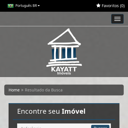
Favoritos (
0
)
Português BR
Toggl
navig
Home
Resultado da Busca
Encontre seu
Imóvel
Busca